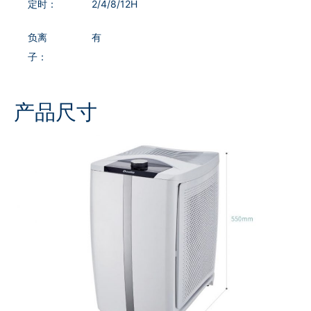
定时：
2/4/8/12H
负离
有
子：
产品尺寸