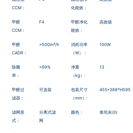
CCM：
化能效：
甲醛
F4
甲醛净化
高效级
CCM：
能效：
甲醛
>500m³/h
消耗功率
100W
CADR：
（W）：
除菌
>99%
净重
13
率：
（kg）:
甲醛过
可选装
包装尺寸
455*388*H595
滤器：
（mm）:
滤网形
分离式滤
颜色：
泰坦灰/白
式：
网