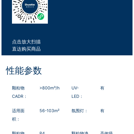
点击放大扫描
直达购买商品
性能参数
颗粒物
>800m³/h
UV-
有
CADR：
LED：
适用面
56-103m²
氛围灯：
有
积：
颗粒物
P4
颗粒物净
高效级